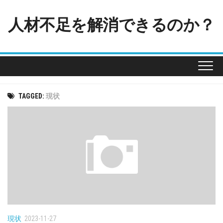
Skip
to
人材不足を解消できるのか？
content
TAGGED:
現状
現状
2023-11-27